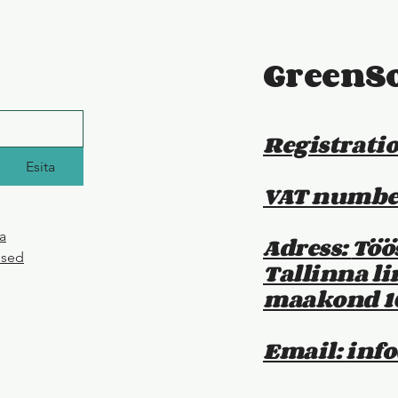
GreenS
Registrati
Esita
VAT number
ka
Adress:
Töö
used
Tallinna li
maakond 1
Email:
inf