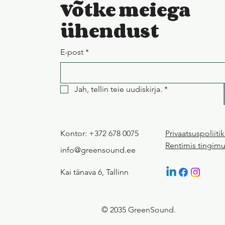
Võtke meiega
ühendust
E-post
*
Jah, tellin teie uudiskirja.
*
Kontor: +372 678 0075
Privaatsuspoliiti
Rentimis tingim
info@greensound.ee
Kai tänava 6, Tallinn
© 2035 GreenSound.