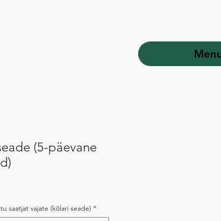
Men
 seade (5-päevane
d)
tu saatjat vajate (kõlari seade)
*