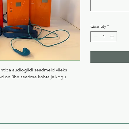
Quantity
*
entida audiogiidi seadmeid viieks
hind on ühe seadme kohta ja kogu