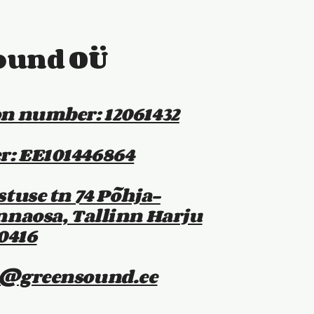
ound OÜ
on number: 12061432
: EE101446864
stuse tn 74 Põhja-
nnaosa, Tallinn Harju
0416
o@greensound.ee