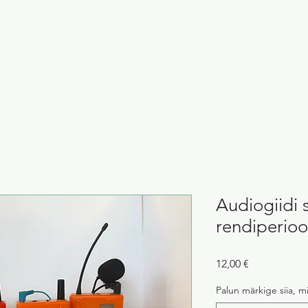
Audiogiidi
rendiperioo
Price
12,00 €
Palun märkige siia, mi