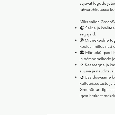
sujuvat lugude jutus
rahvarohketesse koh
Miks valida Green
🎧 Selge ja kvalitee
segajaid.
🌍 Mitmekeelne tug
keeles, milles nad
🏛️ Mitmekülgsed 
ja pärandpaikade j
💡 Kaasaegne ja kasu
sujuva ja nauditav
🤝 Usaldusväärne k
kultuuriasutuste ja
GreenSoundiga saava
igast hetkest maks