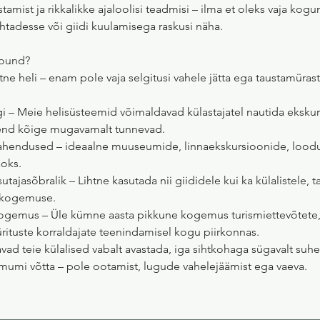
tamist ja rikkalikke ajaloolisi teadmisi – ilma et oleks vaja kog
tadesse või giidi kuulamisega raskusi näha.
Sound?
tne heli – enam pole vaja selgitusi vahele jätta ega taustamürast
i – Meie helisüsteemid võimaldavad külastajatel nautida eksku
 end kõige mugavamalt tunnevad.
lahendused – ideaalne muuseumide, linnaekskursioonide, lood
aoks.
tajasõbralik – Lihtne kasutada nii giididele kui ka külalistele, 
a kogemuse.
ogemus – Üle kümne aasta pikkune kogemus turismiettevõtete
 ürituste korraldajate teenindamisel kogu piirkonnas.
d teie külalised vabalt avastada, iga sihtkohaga sügavalt suhe
imumi võtta – pole ootamist, lugude vahelejäämist ega vaeva.