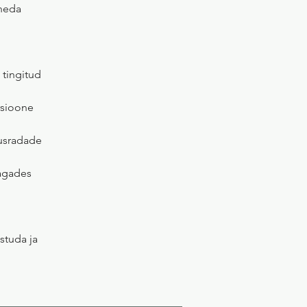
uneda
 tingitud
rsioone
usradade
tagades
,
studa ja