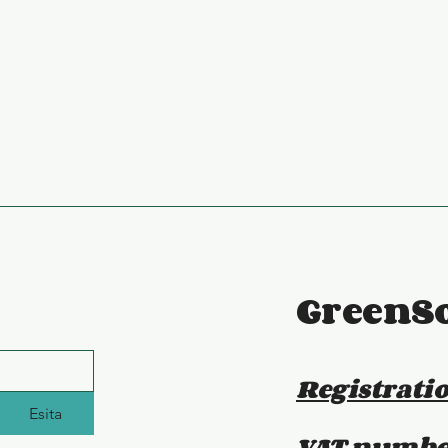
GreenS
Registrati
Esita
VAT number