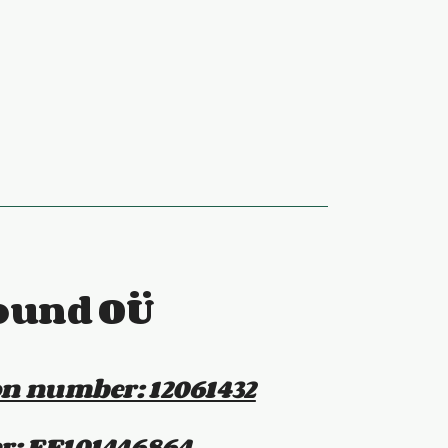
ound OÜ
on number: 12061432
: EE101446864