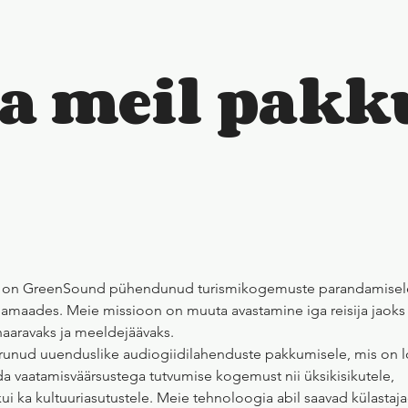
a meil pakk
ast on GreenSound pühendunud turismikogemuste parandamisel
jamaades. Meie missioon on muuta avastamine iga reisija jaoks
haaravaks ja meeldejäävaks.
runud uuenduslike audiogiidilahenduste pakkumisele, mis on
da vaatamisväärsustega tutvumise kogemust nii üksikisikutele,
ui ka kultuuriasutustele. Meie tehnoloogia abil saavad külastaj