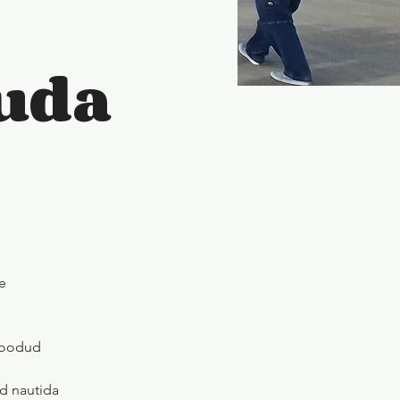
uda
e
 loodud
ad nautida