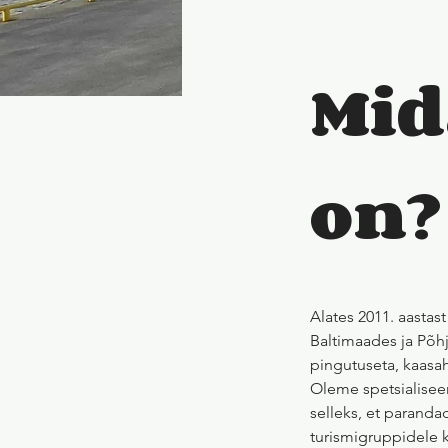
Mid
on?
Alates 2011. aast
Baltimaades ja Põh
pingutuseta, kaasa
Oleme spetsialisee
selleks, et paranda
turismigruppidele k